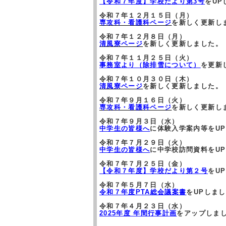
【令和７年度】学校だより第3号
をUP
令和７年１２月１５日（月）
専攻科・看護科ページ
を新しく更新し
令和７年１２月８日（月）
清風寮ページ
を新しく更新しました。
令和７年１１月２５日（火）
事務室より（除排雪について）
を更新
令和７年１０月３０日（木）
清風寮ページ
を新しく更新しました。
令和７年９月１６日（火）
専攻科・看護科ページ
を新しく更新し
令和７年９月３日（水）
中学生の皆様へ
に体験入学案内等をU
令和７年７月２９日（火）
中学生の皆様へ
に中学校訪問資料をU
令和７年７月２５日（金）
【令和７年度】学校だより第２号
をU
令和７年５月７日（水）
令和７年度PTA総会議案書
をUPしま
令和７年４月２３日（水）
2025年度 年間行事計画
をアップしま