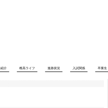
科紹介
稚高ライフ
進路状況
入試関係
卒業生