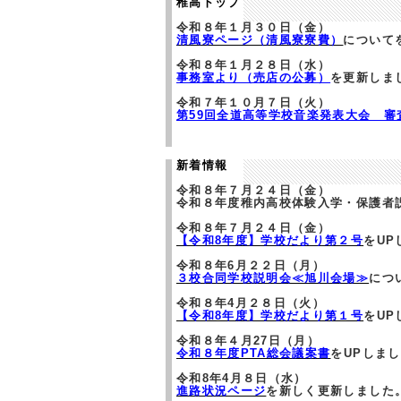
稚高トップ
令和８年１月３０日（金）
清風寮ページ（清風寮寮費）
について
令和８年１月２８日（水）
事務室より（売店の公募）
を更新しまし
令和７年１０月７日（火）
第59回全道高等学校音楽発表大会 審
新着情報
令和８年７月２４日（金）
令和８年度稚内高校体験入学・保護者
令和８年７月２４日（金）
【令和8年度】学校だより第２号
をUP
令和８年6月２２日（月）
３校合同学校説明会≪旭川会場≫
につ
令和８年4月２８日（火）
【令和8年度】学校だより第１号
をUP
令和８年４月27日（月）
令和８年度PTA総会議案書
をUPしま
令和8年4月８日（水）
進路状況ページ
を新しく更新しました