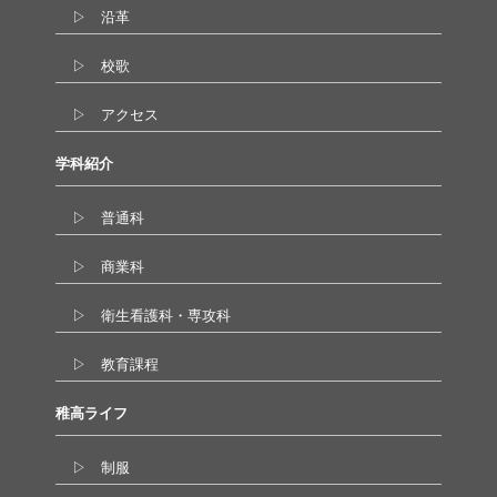
▷ 沿革
▷ 校歌
▷ アクセス
学科紹介
▷ 普通科
▷ 商業科
▷ 衛生看護科・専攻科
▷ 教育課程
稚高ライフ
▷ 制服